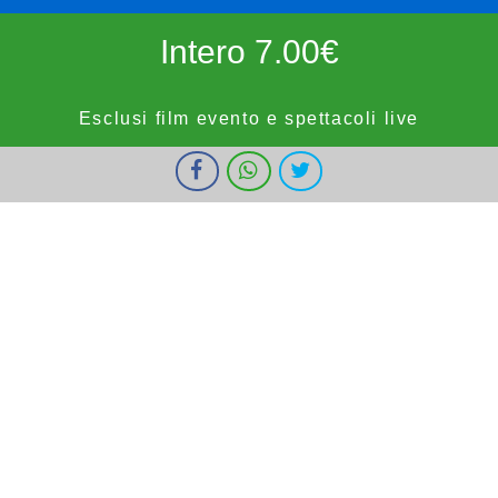
Intero 7.00€
Esclusi film evento e spettacoli live
I cookie ci aiutano a fornire i nostri servizi. Utilizzando tali servizi,
Ridotto 5.50€
accetti l'utilizzo dei cookie da parte nostra.
Ok
Informazioni
forze dell'ordine, militari e bambini fino a 9 anni, OVER65,
IOSTUDIO e E.SHOWCARD (esclusi anteprime, festivi e prefestivi)
Vignola Cinemas
HOME
PROGRAMMAZIONE
PROSSIMAMENTE