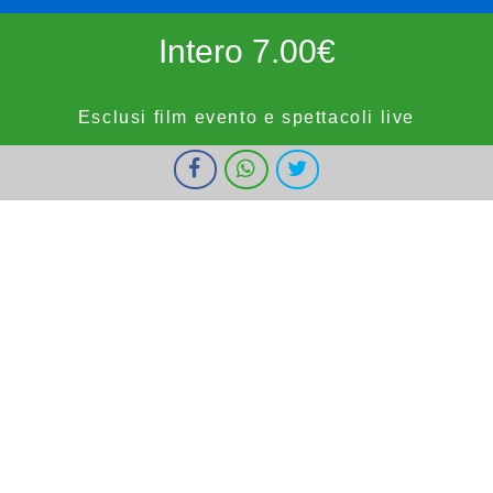
Intero 7.00€
Esclusi film evento e spettacoli live
I cookie ci aiutano a fornire i nostri servizi. Utilizzando tali servizi,
Ridotto 5.50€
accetti l'utilizzo dei cookie da parte nostra.
Ok
Informazioni
forze dell'ordine, militari e bambini fino a 9 anni, OVER65,
IOSTUDIO e E.SHOWCARD (esclusi anteprime, festivi e prefestivi)
Vignola Cinemas
HOME
PROGRAMMAZIONE
PROSSIMAMENTE