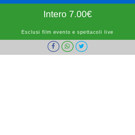
Intero 7.00€
Esclusi film evento e spettacoli live
I cookie ci aiutano a fornire i nostri servizi. Utilizzando tali servizi,
Ridotto 5.50€
accetti l'utilizzo dei cookie da parte nostra.
Ok
Informazioni
forze dell'ordine, militari e bambini fino a 9 anni, OVER65,
IOSTUDIO e E.SHOWCARD (esclusi anteprime, festivi e prefestivi)
Vignola Cinemas
HOME
PROGRAMMAZIONE
PROSSIMAMENTE