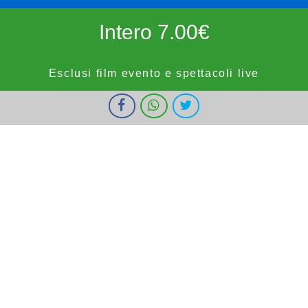
Intero 7.00€
Esclusi film evento e spettacoli live
I cookie ci aiutano a fornire i nostri servizi. Utilizzando tali servizi,
Ridotto 5.50€
accetti l'utilizzo dei cookie da parte nostra.
Ok
Informazioni
forze dell'ordine, militari e bambini fino a 9 anni, OVER65,
IOSTUDIO e E.SHOWCARD (esclusi anteprime, festivi e prefestivi)
Vignola Cinemas
HOME
PROGRAMMAZIONE
PROSSIMAMENTE