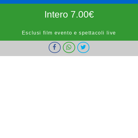
Intero 7.00€
Esclusi film evento e spettacoli live
I cookie ci aiutano a fornire i nostri servizi. Utilizzando tali servizi,
Ridotto 5.50€
accetti l'utilizzo dei cookie da parte nostra.
Ok
Informazioni
forze dell'ordine, militari e bambini fino a 9 anni, OVER65,
IOSTUDIO e E.SHOWCARD (esclusi anteprime, festivi e prefestivi)
Vignola Cinemas
HOME
PROGRAMMAZIONE
PROSSIMAMENTE