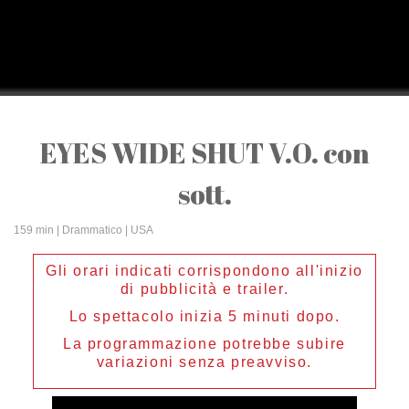
EYES WIDE SHUT V.O. con
sott.
159 min
| Drammatico | USA
Gli orari indicati corrispondono all'inizio
di pubblicità e trailer.
Lo spettacolo inizia 5 minuti dopo.
La programmazione potrebbe subire
variazioni senza preavviso.