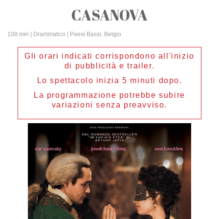
CASANOVA
108 min
| Drammatico | Paesi Bassi, Belgio
Gli orari indicati corrispondono all'inizio
di pubblicità e trailer.
Lo spettacolo inizia 5 minuti dopo.
La programmazione potrebbe subire
variazioni senza preavviso.