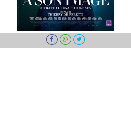
I cookie ci aiutano a fornire i nostri servizi. Utilizzando tali servizi,
accetti l'utilizzo dei cookie da parte nostra.
Ok
Informazioni
Regia
Attori
Thierry de Peretti
Victoire Du Bois
Alexis Manenti
Thierry de Peretti
Antonia Buresi.
«continua Cédric
Appietto
Paul Garatte
Harold Orsoni
Louis
Starace
Marc-Antonu
Mozziconacci
Saveria
Giorgi
Clara-Maria
Laredo
Pierre-Jean
Straboni