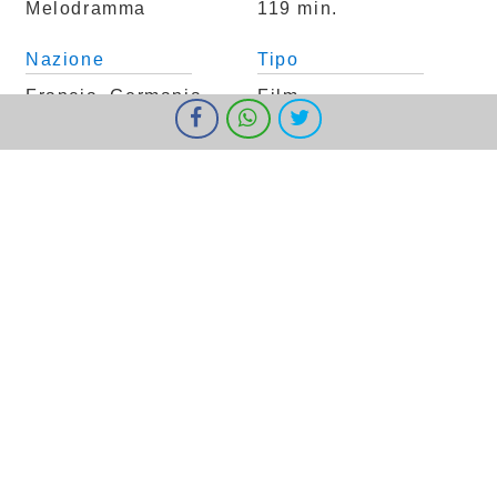
Melodramma
119 min.
Nazione
Tipo
Francia, Germania
Film
I cookie ci aiutano a fornire i nostri servizi. Utilizzando tali servizi,
accetti l'utilizzo dei cookie da parte nostra.
Ok
Informazioni
Classificazione
Per Tutti
Trama
Bailey ha 12 anni che sembrano dieci di più,
perché è da sempre abituata a risolvere da
sola i guai suoi e di chi le sta intorno. La sua
famiglia più che allargata è scomposta: lei
vive con il padre Bug e il fratello maggiore
Hunter, figlio della ragazza che papà ha
messo incinta a 14 anni, mentre la madre di
Bailey ha avuto altri tre figli da uomini di
passaggio, e al momento frequenta un tipo
equivoco e violento, circondandosi di tossici.
Bug sta per sposarsi con una donna