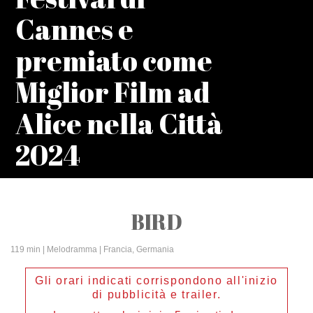
Cannes e
premiato come
Miglior Film ad
Alice nella Città
2024
BIRD
119 min
| Melodramma | Francia, Germania
Gli orari indicati corrispondono all'inizio
di pubblicità e trailer.